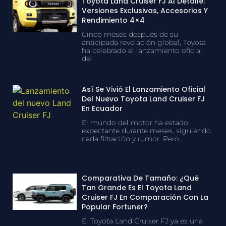
Toyota Land Cruiser FJ Al Detalle:
Versiones Exclusivas, Accesorios Y
Rendimiento 4×4
Cinco meses después de su
anticipada revelación global, Toyota
ha celebrado el lanzamiento oficial
del
Así Se Vivió El Lanzamiento Oficial
Del Nuevo Toyota Land Cruiser FJ
En Ecuador
El mundo del motor ha estado
expectante durante meses, siguiendo
cada filtración y rumor. Pero
Comparativa De Tamaño: ¿Qué
Tan Grande Es El Toyota Land
Cruiser FJ En Comparación Con La
Popular Fortuner?
El Toyota Land Cruiser FJ ya es una