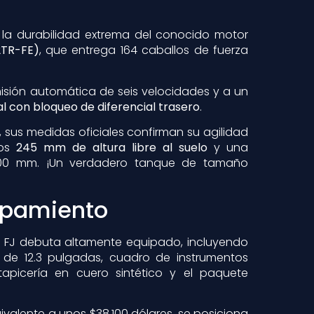
n la durabilidad extrema del conocido motor
(2TR-FE)
, que entrega 164 caballos de fuerza
isión automática de seis velocidades y a un
l con bloqueo de diferencial trasero
.
 sus medidas oficiales confirman su agilidad
vos
245 mm de altura libre al suelo
y una
0 mm. ¡Un verdadero tanque de tamaño
ipamiento
r FJ debuta altamente equipado, incluyendo
o de 12.3 pulgadas, cuadro de instrumentos
 tapicería en cuero sintético y el paquete
ivalente a unos $38,100 dólares, se posiciona