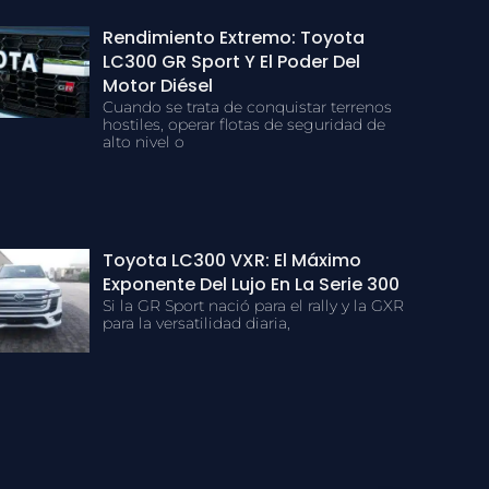
Rendimiento Extremo: Toyota
LC300 GR Sport Y El Poder Del
Motor Diésel
Cuando se trata de conquistar terrenos
hostiles, operar flotas de seguridad de
alto nivel o
Toyota LC300 VXR: El Máximo
Exponente Del Lujo En La Serie 300
Si la GR Sport nació para el rally y la GXR
para la versatilidad diaria,