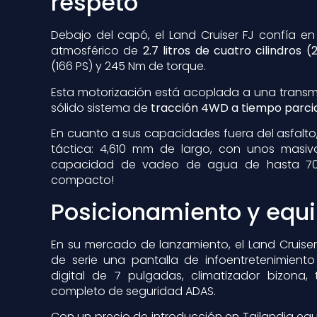
respeto
Debajo del capó, el Land Cruiser FJ confía e
atmosférico de
2.7 litros de cuatro cilindros 
(166 PS) y 245 Nm de torque.
Esta motorización está acoplada a una transm
sólido sistema de
tracción 4WD a tiempo parcia
En cuanto a sus capacidades fuera del asfalto,
táctica: 4,610 mm de largo, con unos masi
capacidad de vadeo de agua de hasta 70
compacto!
Posicionamiento y equ
En su mercado de lanzamiento, el Land Cruise
de serie una pantalla de infoentretenimient
digital de 7 pulgadas, climatizador bizona,
completo de seguridad ADAS.
Con un precio de introducción en Tailandia equ