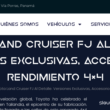
Vía Porras, Panamá
uiénes Somos
Vehículos
Servic
and Cruiser FJ Al
s Exclusivas, Acc
Rendimiento 4×4
ota Land Cruiser FJ Al Detalle: Versiones Exclusivas, Accesor
elación global, Toyota ha celebrado el
Sígu
en Tailandia, el epicentro de su fabricación.
la llegada a las calles de este esperado 4×4