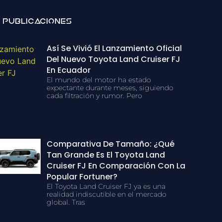
 Publicaciones
Así Se Vivió El Lanzamiento Oficial
Del Nuevo Toyota Land Cruiser FJ
En Ecuador
El mundo del motor ha estado
expectante durante meses, siguiendo
cada filtración y rumor. Pero
Comparativa De Tamaño: ¿Qué
Tan Grande Es El Toyota Land
Cruiser FJ En Comparación Con La
Popular Fortuner?
El Toyota Land Cruiser FJ ya es una
realidad indiscutible en el mercado
global. Tras