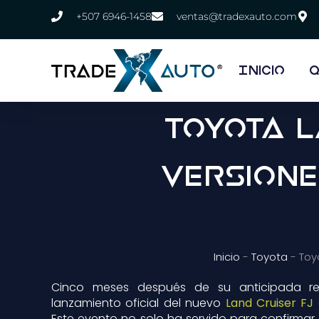
+507 6946-1458
ventas@tradexauto.com
Inicio
Q
Toyota L
Versione
Inicio
-
Toyota
-
Toy
Cinco meses después de su anticipada rev
lanzamiento oficial del nuevo
Land Cruiser FJ
Este evento no solo ha servido para confirmar 