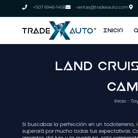
+507 6946-1458
ventas@tradexauto.com
Inicio
Q
Land Cruis
Cam
Inicio
-
To
Si buscabas la perfección en un todoterreno,
superará por mucho todas tus expectativas. C
amantes del lujo y la aventura, esta camione