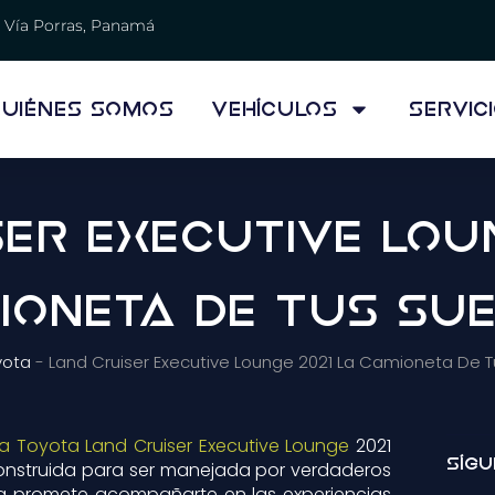
Vía Porras, Panamá
uiénes Somos
Vehículos
Servic
er Executive Lou
ioneta De Tus Sue
yota
-
Land Cruiser Executive Lounge 2021 La Camioneta De T
la Toyota Land Cruiser Executive Lounge
2021
Sígu
onstruida para ser manejada por verdaderos
ta promete acompañarte en las experiencias