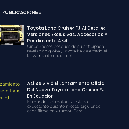
 Publicaciones
Toyota Land Cruiser FJ Al Detalle:
Versiones Exclusivas, Accesorios Y
Rendimiento 4×4
Cinco meses después de su anticipada
revelación global, Toyota ha celebrado el
lanzamiento oficial del
Así Se Vivió El Lanzamiento Oficial
Del Nuevo Toyota Land Cruiser FJ
En Ecuador
El mundo del motor ha estado
expectante durante meses, siguiendo
cada filtración y rumor. Pero