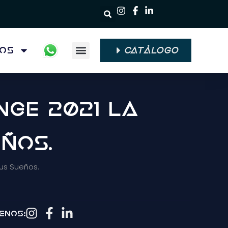
ios
CATÁLOGO
Quiénes Somos
nge 2021 La
ños.
us Sueños.
enos: