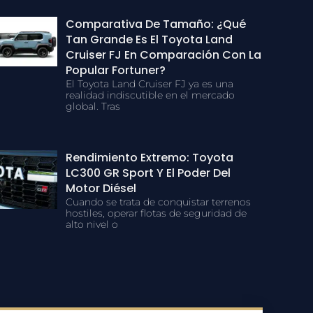
Comparativa De Tamaño: ¿Qué
Tan Grande Es El Toyota Land
Cruiser FJ En Comparación Con La
Popular Fortuner?
El Toyota Land Cruiser FJ ya es una
realidad indiscutible en el mercado
global. Tras
Rendimiento Extremo: Toyota
LC300 GR Sport Y El Poder Del
Motor Diésel
Cuando se trata de conquistar terrenos
hostiles, operar flotas de seguridad de
alto nivel o