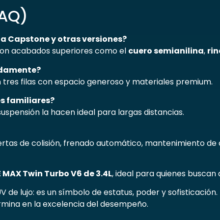
FAQ)
oia Capstone y otras versiones?
 con acabados superiores como el
cuero semianilina
,
rin
odamente?
en tres filas con espacio generoso y materiales premium.
s familiares?
suspensión la hacen ideal para largas distancias.
ertas de colisión, frenado automático, mantenimiento de c
 MAX Twin Turbo V6 de 3.4L
, ideal para quienes busca
 de lujo: es un símbolo de estatus, poder y sofisticación
rmina en la excelencia del desempeño.