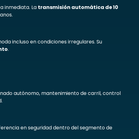
ta inmediata. La
transmisión automática de 10
anos.
da incluso en condiciones irregulares. Su
nto
.
renado autónomo, mantenimiento de carril, control
.
eferencia en seguridad dentro del segmento de