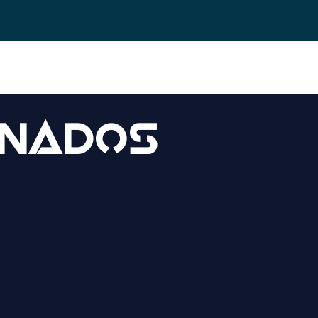
0
onados