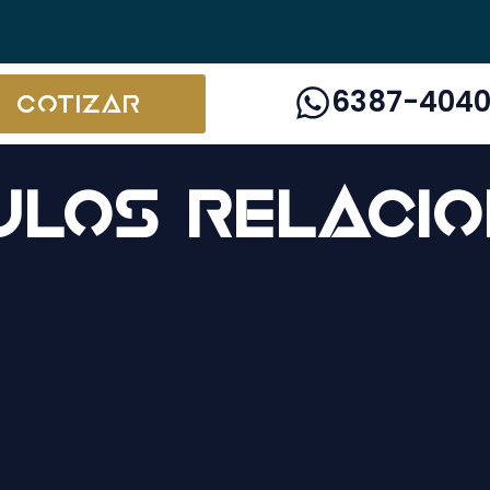
6387-404
Cotizar
ulos relaci