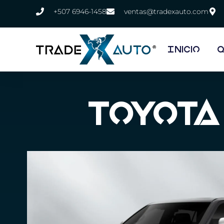
+507 6946-1458
ventas@tradexauto.com
Inicio
Q
Toyota