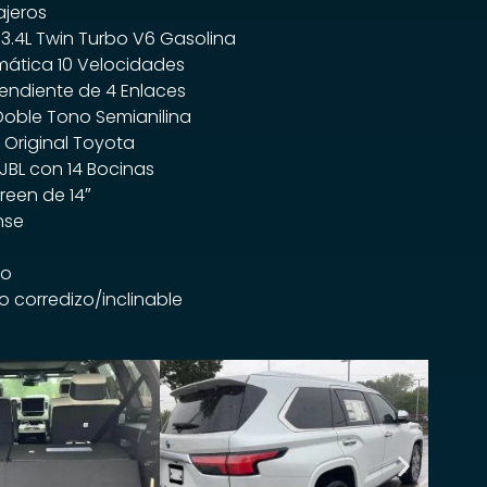
jeros
3.4L Twin Turbo V6 Gasolina
mática 10 Velocidades
endiente de 4 Enlaces
 Doble Tono Semianilina
 Original Toyota
JBL con 14 Bocinas
reen de 14″
nse
jo
 corredizo/inclinable