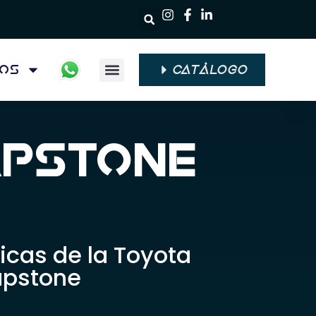
ios
CATÁLOGO
Quiénes Somos
apstone
icas de la Toyota
apstone