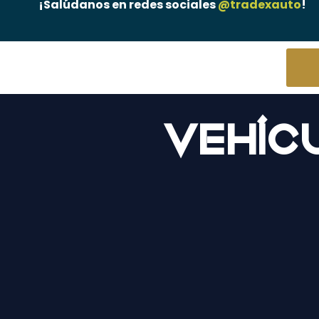
¡Salúdanos en redes sociales
@tradexauto
!
Vehíc