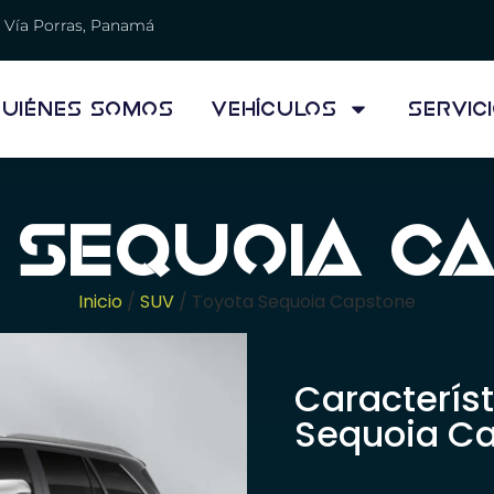
Vía Porras, Panamá
uiénes Somos
Vehículos
Servic
 Sequoia C
Inicio
/
SUV
/ Toyota Sequoia Capstone
Característ
Sequoia C