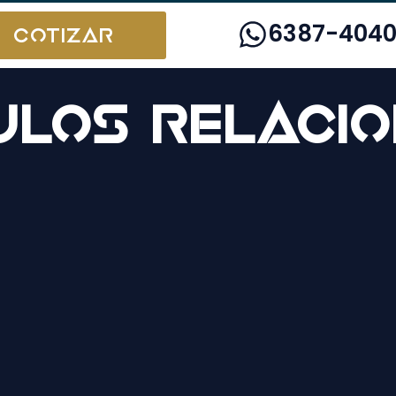
6387-404
Cotizar
ulos relaci