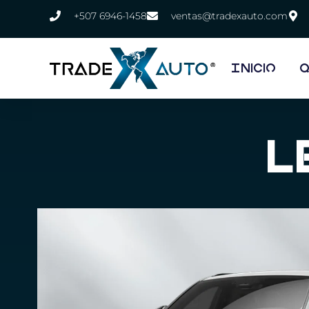
+507 6946-1458
ventas@tradexauto.com
Inicio
Q
L