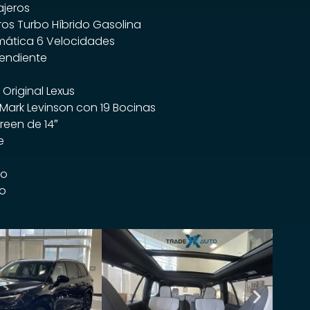
jeros
dros Turbo Híbrido Gasolina
mática 6 Velocidades
endiente
Original Lexus
Mark Levinson con 19 Bocinas
reen de 14″
e
jo
o