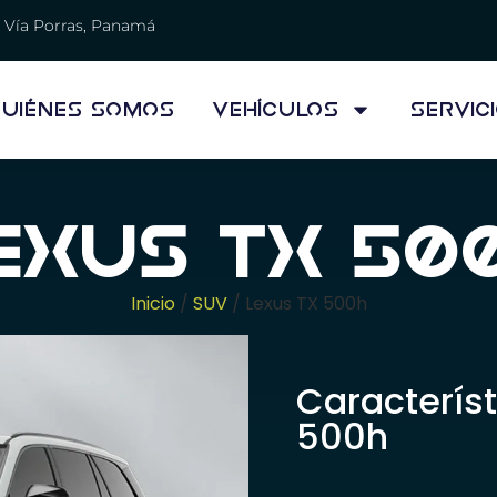
Vía Porras, Panamá
uiénes Somos
Vehículos
Servic
exus TX 50
Inicio
/
SUV
/ Lexus TX 500h
Característ
500h