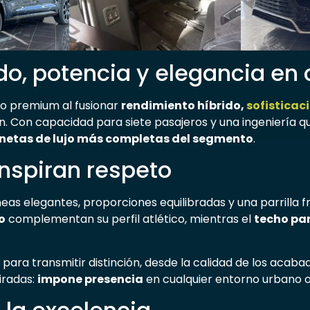
ido, potencia y elegancia en
lo premium al fusionar
rendimiento híbrido,
sofisticac
ón. Con capacidad para siete pasajeros y una ingeniería qu
etas de lujo más completas del segmento
.
inspiran respeto
eas elegantes, proporciones equilibradas y una parrilla f
o
complementan su perfil atlético, mientras el
techo pa
ra transmitir distinción, desde la calidad de los acaba
iradas:
impone presencia
en cualquier entorno urbano o