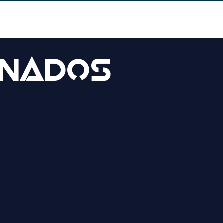
0
onados