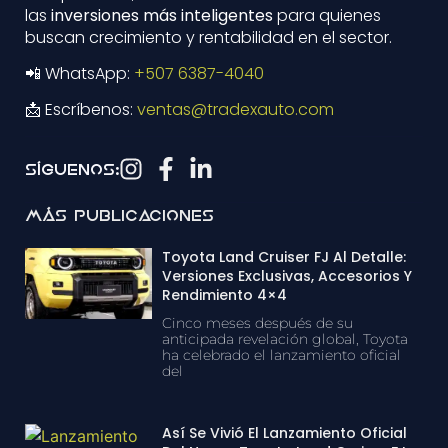
las
inversiones más inteligentes
para quienes
buscan crecimiento y rentabilidad en el sector.
📲 WhatsApp:
+507 6387-4040
📩 Escríbenos:
ventas@tradexauto.com
Síguenos:
Más Publicaciones
Toyota Land Cruiser FJ Al Detalle:
Versiones Exclusivas, Accesorios Y
Rendimiento 4×4
Cinco meses después de su
anticipada revelación global, Toyota
ha celebrado el lanzamiento oficial
del
Así Se Vivió El Lanzamiento Oficial