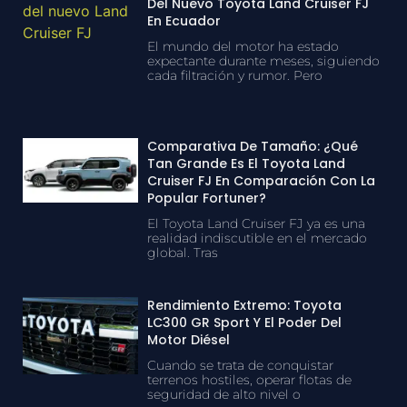
Del Nuevo Toyota Land Cruiser FJ
En Ecuador
El mundo del motor ha estado
expectante durante meses, siguiendo
cada filtración y rumor. Pero
Comparativa De Tamaño: ¿Qué
Tan Grande Es El Toyota Land
Cruiser FJ En Comparación Con La
Popular Fortuner?
El Toyota Land Cruiser FJ ya es una
realidad indiscutible en el mercado
global. Tras
Rendimiento Extremo: Toyota
LC300 GR Sport Y El Poder Del
Motor Diésel
Cuando se trata de conquistar
terrenos hostiles, operar flotas de
seguridad de alto nivel o