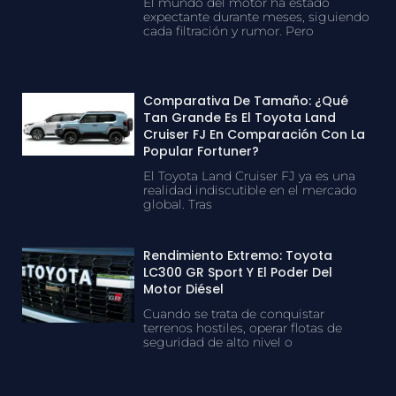
El mundo del motor ha estado
expectante durante meses, siguiendo
cada filtración y rumor. Pero
Comparativa De Tamaño: ¿Qué
Tan Grande Es El Toyota Land
Cruiser FJ En Comparación Con La
Popular Fortuner?
El Toyota Land Cruiser FJ ya es una
realidad indiscutible en el mercado
global. Tras
Rendimiento Extremo: Toyota
LC300 GR Sport Y El Poder Del
Motor Diésel
Cuando se trata de conquistar
terrenos hostiles, operar flotas de
seguridad de alto nivel o