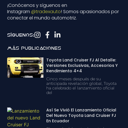
¡Conócenos y síguenos en
Instagram
@tradexauto
! Somos apasionados por
conectar el mundo automotriz.
Síguenos:
Más Publicaciones
Toyota Land Cruiser FJ Al Detalle:
Versiones Exclusivas, Accesorios Y
Rendimiento 4×4
Cinco meses después de su
anticipada revelación global, Toyota
ha celebrado el lanzamiento oficial
del
Así Se Vivió El Lanzamiento Oficial
Del Nuevo Toyota Land Cruiser FJ
En Ecuador