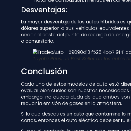
motor de combustión, mientras en carretera
Desventajas:
La
mayor desventaja de los autos híbridos
es q
dólares superior
a sus vehículos equivalentes
añadir el coste del punto de recarga de energí
o comunitario.
Toyota Prius, un Best Seller de los autos h
Conclusión
Cada uno de estos modelos de auto está diseña
evaluar bien cuáles son nuestras necesidades
embargo, no queda duda de que ambos son un
reducir la emisión de gases en la atmósfera.
Si lo que deseas es
un auto que contamine lo 
cortas, entonces el auto eléctrico debe ser tu e