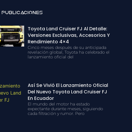
 Publicaciones
Toyota Land Cruiser FJ Al Detalle:
Versiones Exclusivas, Accesorios Y
Rendimiento 4×4
Cinco meses después de su anticipada
revelación global, Toyota ha celebrado el
lanzamiento oficial del
Así Se Vivió El Lanzamiento Oficial
Del Nuevo Toyota Land Cruiser FJ
En Ecuador
El mundo del motor ha estado
expectante durante meses, siguiendo
cada filtración y rumor. Pero