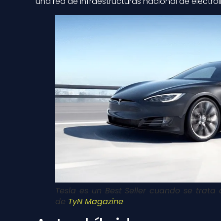
una red de infraestructuras nacional de electrol
Tesla es un Best Seller cuando se trata
de
TyN Magazine