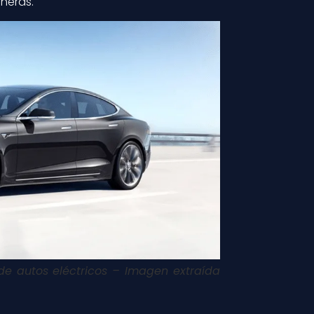
ineras.
 de autos eléctricos – Imagen extraída