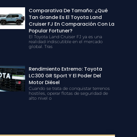
Comparativa De Tamaño: ¿Qué
Tan Grande Es El Toyota Land
Cruiser FJ En Comparación Con La
Popular Fortuner?
El Toyota Land Cruiser FJ ya es una
realidad indiscutible en el mercado
global. Tras
Rendimiento Extremo: Toyota
LC300 GR Sport Y El Poder Del
Motor Diésel
Cuando se trata de conquistar terrenos
hostiles, operar flotas de seguridad de
alto nivel o