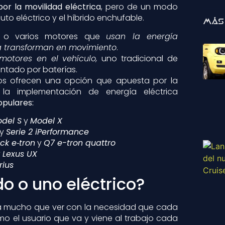
or la movilidad eléctrica
, pero de un modo
uto eléctrico y el híbrido enchufable.
Más
 o varios motores que
usan la energía
a transforman en movimiento
.
motores en el vehículo,
uno tradicional de
entado por baterías.
os ofrecen una opción que apuesta por la
la implementación de energía eléctrica
pulares:
del S
y
Model X
y
Serie 2 iPerformance
ck e‑tron
y
Q7 e-tron quattro
y
Lexus UX
rius
do o uno eléctrico?
rá mucho que ver con la necesidad que cada
o el usuario que va y viene al trabajo cada