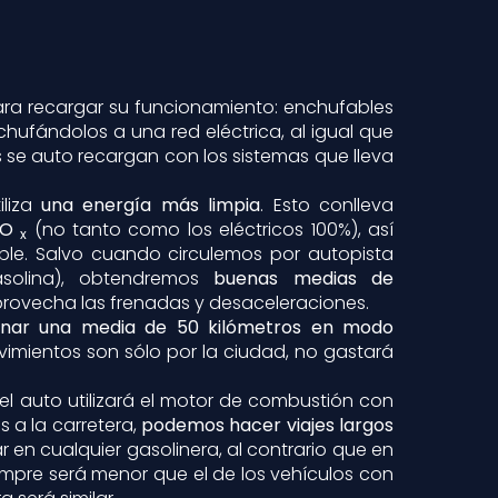
ara recargar su funcionamiento: enchufables
hufándolos a una red eléctrica, al igual que
s se auto recargan con los sistemas que lleva
iliza
una energía más limpia
. Esto conlleva
NO
(no tanto como los eléctricos 100%), así
x
le. Salvo cuando circulemos por autopista
olina), obtendremos
buenas medias de
provecha las frenadas y desaceleraciones.
onar una media de 50 kilómetros en modo
movimientos son sólo por la ciudad, no gastará
 el auto utilizará el motor de combustión con
s a la carretera,
podemos hacer viajes largos
en cualquier gasolinera, al contrario que en
iempre será menor que el de los vehículos con