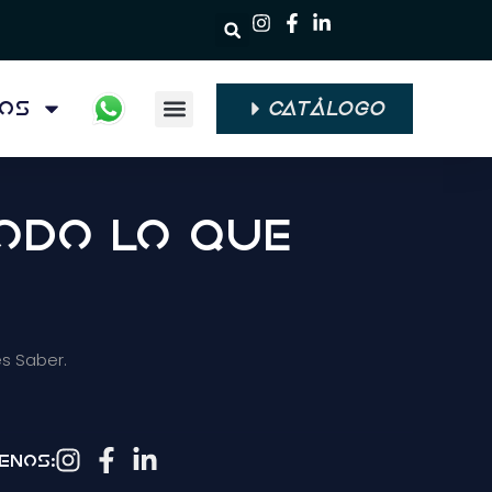
ios
CATÁLOGO
Quiénes Somos
Todo Lo Que
es Saber.
enos: