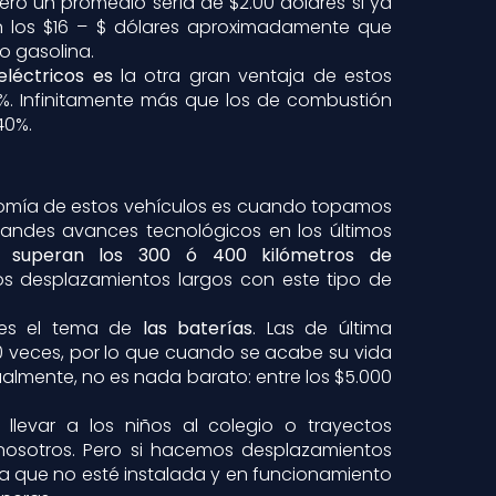
Pero un promedio sería de $2.00 dólares si ya
n los $16 – $ dólares aproximadamente que
o gasolina.
eléctricos es
la otra gran ventaja de estos
%. Infinitamente más que los de combustión
40%.
onomía de estos vehículos es cuando topamos
grandes avances tecnológicos en los últimos
as superan los 300 ó 400 kilómetros de
os desplazamientos largos con este tipo de
 es el tema de
las baterías
. Las de última
 veces, por lo que cuando se acabe su vida
tualmente, no es nada barato: entre los $5.000
 llevar a los niños al colegio o trayectos
 nosotros. Pero si hacemos desplazamientos
 que no esté instalada y en funcionamiento