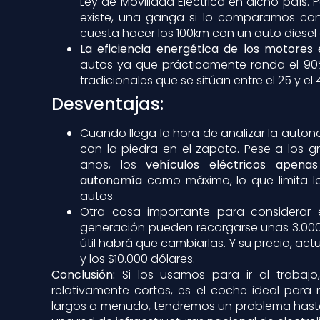
Ley de Movilidad Eléctrica en dicho país. 
existe, una ganga si lo comparamos co
cuesta hacer los 100km con un auto diesel 
La eficiencia energética de los motores 
autos ya que prácticamente ronda el 90
tradicionales que se sitúan entre el 25 y el 
Desventajas:
Cuando llega la hora de analizar la aut
con la piedra en el zapato. Pese a los 
años, los
vehículos eléctricos apen
autonomía
como máximo, lo que limita l
autos.
Otra cosa importante para considerar
generación pueden recargarse unas 3.000
útil habrá que cambiarlas. Y su precio, ac
y los $10.000 dólares.
Conclusión:
Si los usamos para ir al trabajo,
relativamente cortos, es el coche ideal para
largos a menudo, tendremos un problema hasta