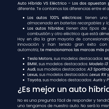
Auto Híbrido VS Eléctrico – Los dos apuestan p
diferente. Te contamos las diferencias entre el a
Los autos 100% eléctricos:
tienen uno
almacenada en baterías recargables y l
Los autos híbridos:
tienen dos tipos de 
combustión y otro eléctrico que está alim
Hoy en día la gran mayoría de concesionari
innovación y han tenido gran éxito con 
automotriz,
te mencionamos las marcas más po
Tesla Motors
, sus modelos destacados:
Mo
BMW
, sus modelos destacados:
Modelo i3
Audi
, sus modelos destacados:
A3 Sportba
Lexus
, sus modelos destacados:
Lexus RX
Toyota
, sus modelos destacados:
Auris
y
P
¿Es mejor un auto híbri
No es una pregunta fácil de responder y tend
uno tengamos de nuestro auto. No será lo mism