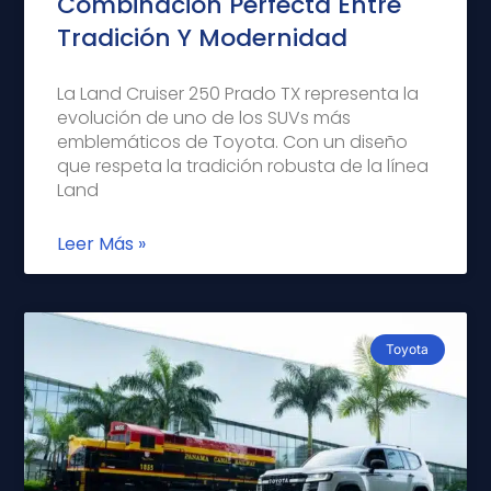
Combinación Perfecta Entre
Tradición Y Modernidad
La Land Cruiser 250 Prado TX representa la
evolución de uno de los SUVs más
emblemáticos de Toyota. Con un diseño
que respeta la tradición robusta de la línea
Land
Leer Más »
Toyota